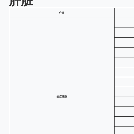
肝脏
分类
炎症细胞