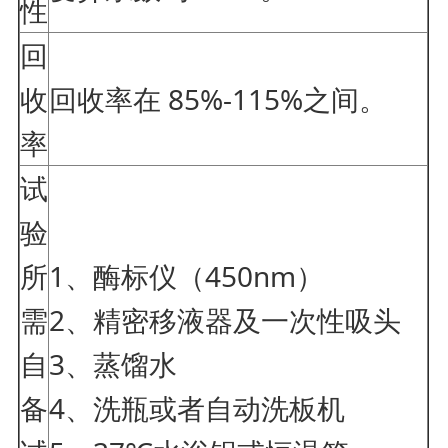
性
回
收
回收率在 85%-115%之间。
率
试
验
所
1、酶标仪（450nm）
需
2、精密移液器及一次性吸头
自
3、蒸馏水
备
4、洗瓶或者自动洗板机