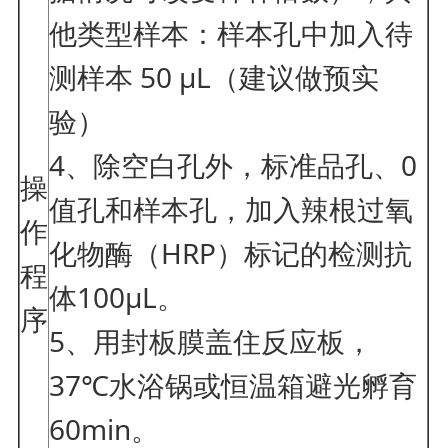
他类型样本：样本孔中加入待
测样本 50 μL（建议做预实
验）
4、除空白孔外，标准品孔、0
操
值孔和样本孔，加入辣根过氧
作
化物酶（HRP）标记的检测抗
程
体100μL。
序
5、用封板膜盖住反应板，
37℃水浴锅或恒温箱避光孵育
60min。