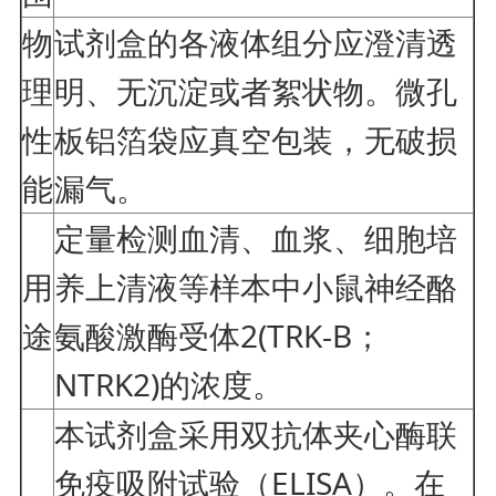
物
试剂盒的各液体组分应澄清透
理
明、无沉淀或者絮状物。微孔
性
板铝箔袋应真空包装，无破损
能
漏气。
定量检测血清、血浆、细胞培
用
养上清液等样本中小鼠神经酪
途
氨酸激酶受体2(TRK-B；
NTRK2)的浓度。
本试剂盒采用双抗体夹心酶联
免疫吸附试验（ELISA）。在