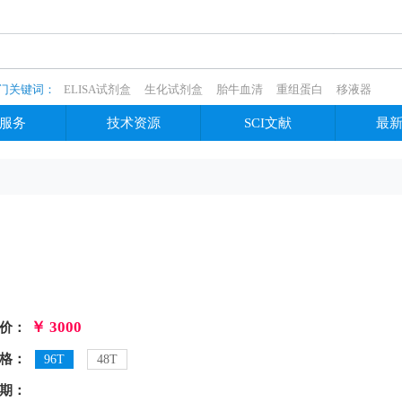
门关键词：
ELISA试剂盒
生化试剂盒
胎牛血清
重组蛋白
移液器
服务
技术资源
SCI文献
最
￥ 3000
价：
格：
96T
48T
期：