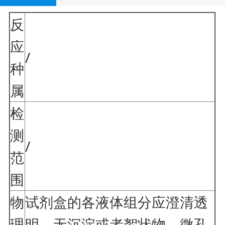
反
应
/
种
属
检
测
/
范
围
物
试剂盒的各液体组分应澄清透
理
明、无沉淀或者絮状物。微孔