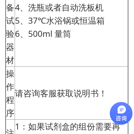
备
4、洗瓶或者自动洗板机
试
5、37℃水浴锅或恒温箱
验
6、500ml 量筒
器
材
操
作
请咨询客服获取说明书！
程
序
1：如果试剂盒的组份需要再
注