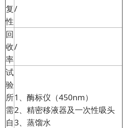
复
/
性
回
收
/
率
试
验
所
1、酶标仪（450nm）
需
2、精密移液器及一次性吸头
自
3、蒸馏水