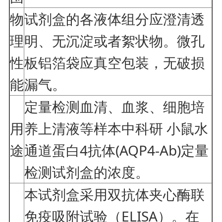
物
试剂盒的各液体组分应澄清透
理
明、无沉淀或者絮状物。微孔
性
板铝箔袋应真空包装，无破损
能
漏气。
定量检测血清、血浆、细胞培
用
养上清液等样本中科研 小鼠水
途
通道蛋白4抗体(AQP4-Ab)定量
检测试剂盒的浓度。
本试剂盒采用双抗体夹心酶联
免疫吸附试验（ELISA）。在