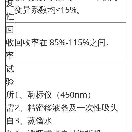
复
变异系数均<15%。
性
回
收
回收率在 85%-115%之间。
率
试
验
所
1、酶标仪（450nm）
需
2、精密移液器及一次性吸头
自
3、蒸馏水