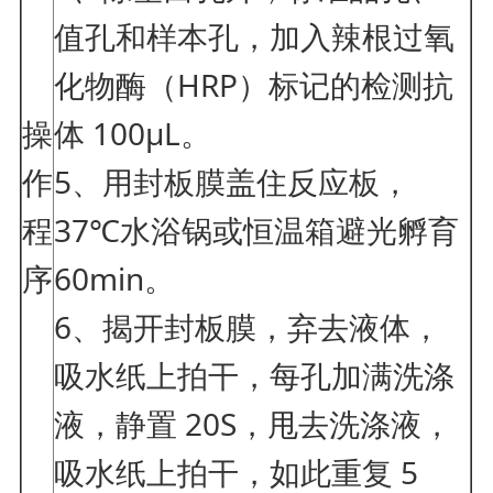
值孔和样本孔，加入辣根过氧
化物酶（HRP）标记的检测抗
操
体 100μL。
作
5、用封板膜盖住反应板，
程
37℃水浴锅或恒温箱避光孵育
序
60min。
6、揭开封板膜，弃去液体，
吸水纸上拍干，每孔加满洗涤
液，静置 20S，甩去洗涤液，
吸水纸上拍干，如此重复 5