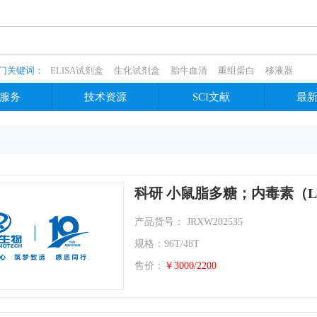
门关键词：
ELISA试剂盒
生化试剂盒
胎牛血清
重组蛋白
移液器
服务
技术资源
SCI文献
最
科研 小鼠脂多糖；内毒素（L
产品货号： JRXW202535
规格：96T/48T
售价：
￥3000/2200